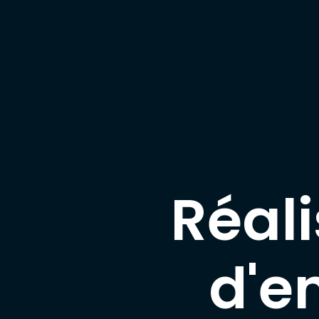
Réali
d'e