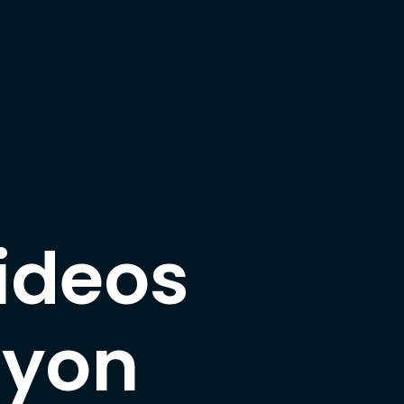
videos
lyon