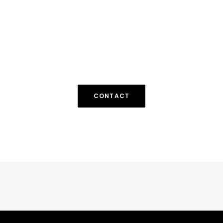
CONTACT