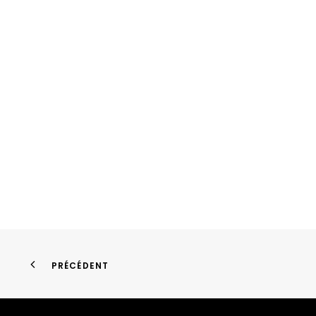
PRÉCÉDENT