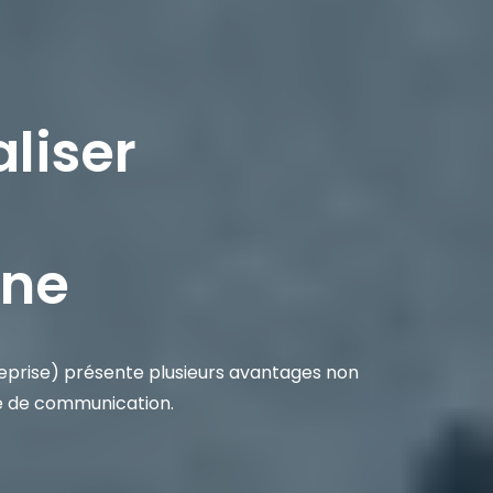
liser
nne
eprise
) présente plusieurs avantages non
lité de communication.